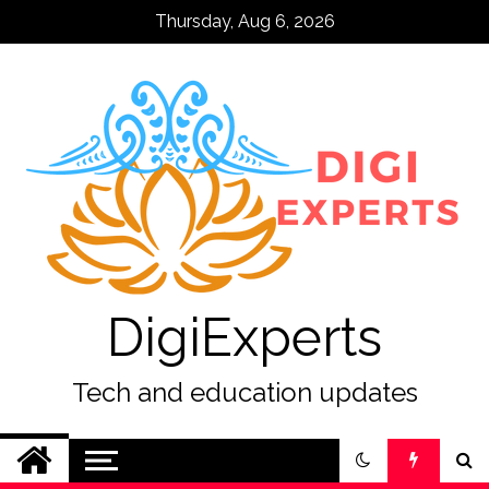
Skip
Thursday, Aug 6, 2026
to
content
DigiExperts
Tech and education updates