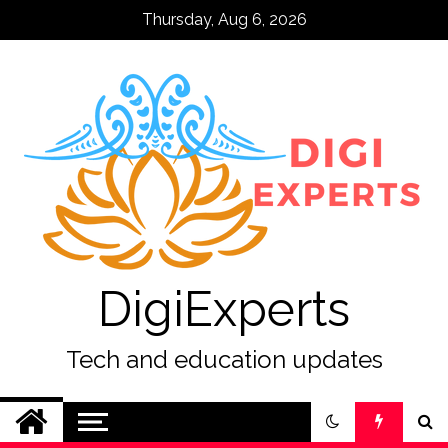
Skip
Thursday, Aug 6, 2026
to
content
DigiExperts
Tech and education updates