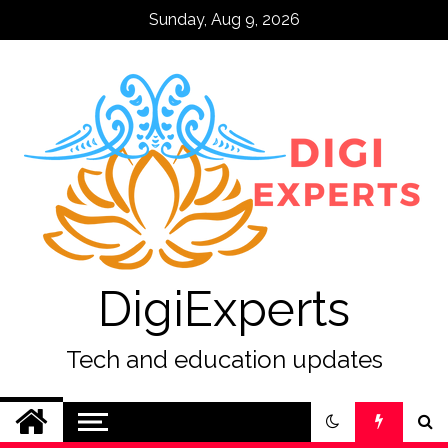
Skip
Sunday, Aug 9, 2026
to
content
DigiExperts
Tech and education updates