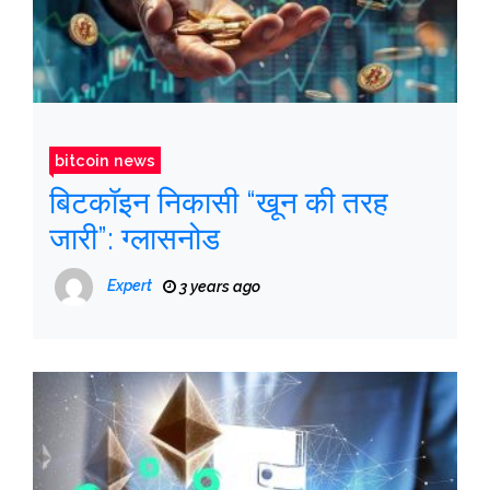
bitcoin news
बिटकॉइन निकासी “खून की तरह
जारी”: ग्लासनोड
Expert
3 years ago