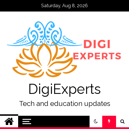
Skip
Saturday, Aug 8, 2026
to
content
DigiExperts
Tech and education updates