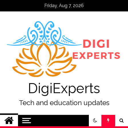
Skip
Friday, Aug 7, 2026
to
content
DigiExperts
Tech and education updates