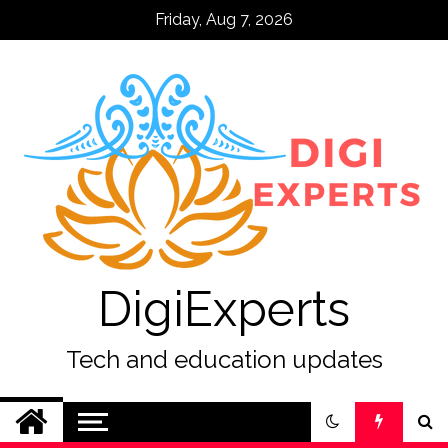
Skip
Friday, Aug 7, 2026
to
content
DigiExperts
Tech and education updates