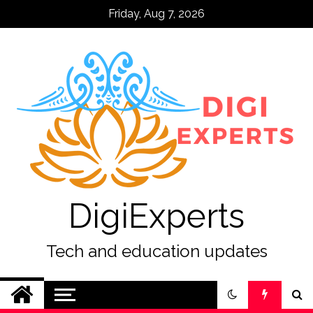
Skip
Friday, Aug 7, 2026
to
content
DigiExperts
Tech and education updates