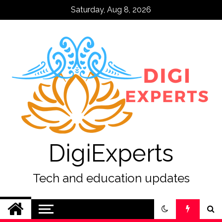
Skip
Saturday, Aug 8, 2026
to
content
DigiExperts
Tech and education updates