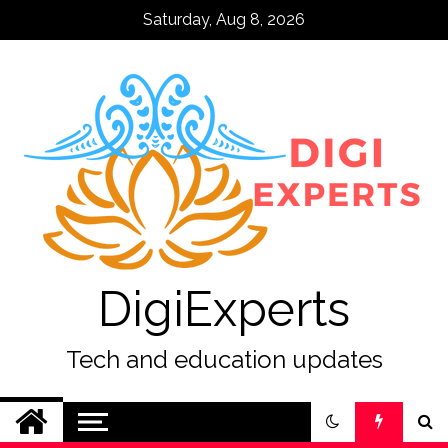
Skip
Saturday, Aug 8, 2026
to
content
DigiExperts
Tech and education updates