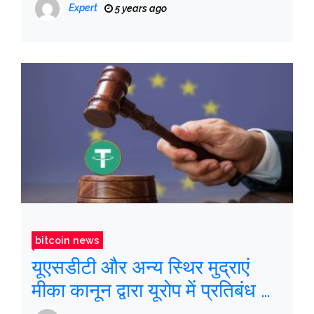
— और अधिक
Expert
5 years ago
bitcoin news
यूएसडीटी और अन्य स्थिर मुद्राएं
मीका कानून द्वारा यूरोप में प्रतिबंध के
“जोखिम में” हैं