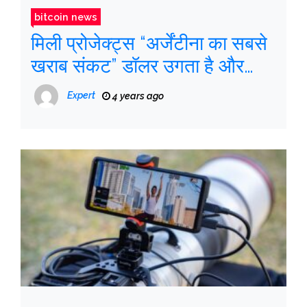
bitcoin news
मिली प्रोजेक्ट्स “अर्जेंटीना का सबसे
खराब संकट” डॉलर उगता है और
क्रिप्टो शासन करता है
Expert
4 years ago