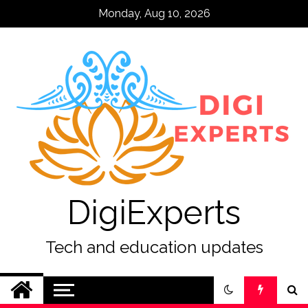
Skip
Monday, Aug 10, 2026
to
content
DigiExperts
Tech and education updates