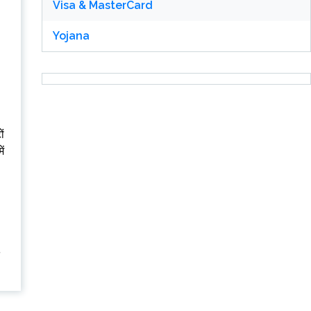
Visa & MasterCard
Yojana
ं
ं