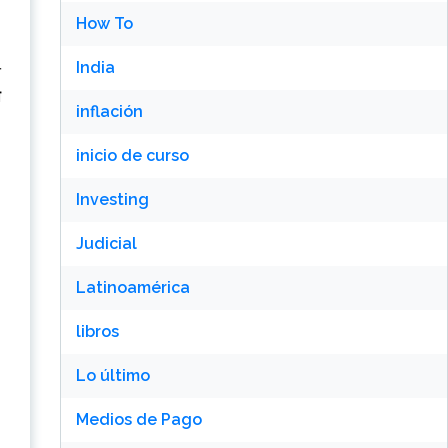
How To
India
त
ा
inflación
inicio de curso
Investing
Judicial
Latinoamérica
libros
Lo último
Medios de Pago