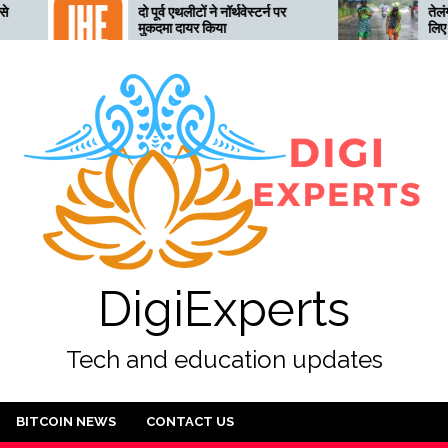
दो पूर्व एथलीटों ने नॉर्थवेस्टर्न पर
तेलंगाना अत्यधिक भारी बारि
मुकदमा दायर किया
लिए तैयार, 28 जुलाई तक ‘र
अलर्ट जारी
DigiExperts
Tech and education updates
BITCOIN NEWS
CONTACT US