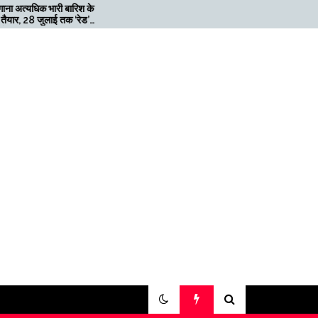
श के
मेगाफार्म के मालिक का कहना है कि
ेड’
अगर बिटकॉइन की कीमत दोगुनी
नहीं हुई तो खनन लाभदायक नहीं है