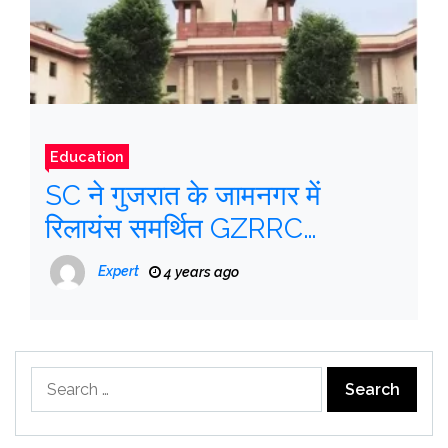
Education
SC ने गुजरात के जामनगर में
रिलायंस समर्थित GZRRC
चिड़ियाघर के खिलाफ जनहित
Expert
4 years ago
याचिका खारिज की
Search
for: