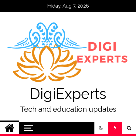
Skip
Friday, Aug 7, 2026
to
content
DigiExperts
Tech and education updates