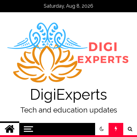
Skip
Saturday, Aug 8, 2026
to
content
DigiExperts
Tech and education updates