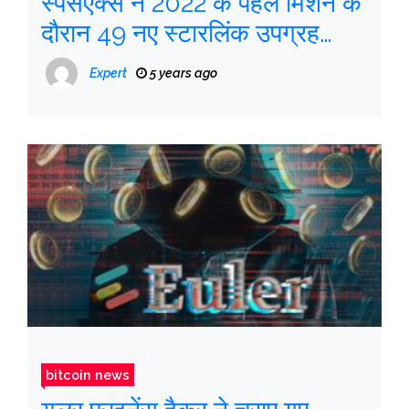
स्पेसएक्स ने 2022 के पहले मिशन के
दौरान 49 नए स्टारलिंक उपग्रह
लॉन्च किए
Expert
5 years ago
bitcoin news