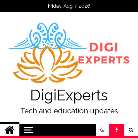
Skip
Friday, Aug 7, 2026
to
content
DigiExperts
Tech and education updates