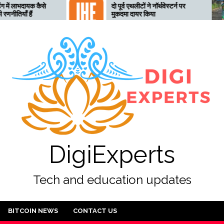
कैसे
दो पूर्व एथलीटों ने नॉर्थवेस्टर्न पर
त
मुकदमा दायर किया
ल
अ
DigiExperts
Tech and education updates
BITCOIN NEWS
CONTACT US