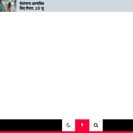
ेलंगाना अत्यधिक भारी बारिश के
मेगाफार्म के मालिक का कहना है कि
िए तैयार, 28 जुलाई तक ‘रेड’
अगर बिटकॉइन की कीमत दोगुनी नही
लर्ट जारी
हुई तो खनन लाभदायक नहीं है