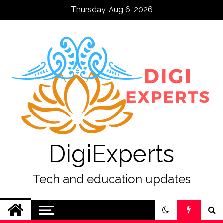
Skip
Thursday, Aug 6, 2026
to
content
DigiExperts
Tech and education updates