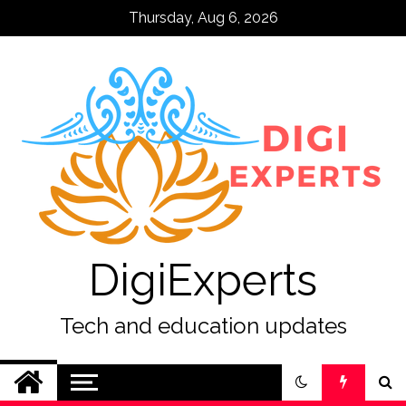
Skip
Thursday, Aug 6, 2026
to
content
DigiExperts
Tech and education updates