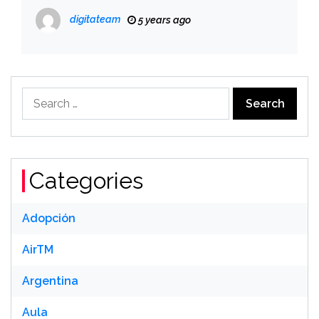
के लायक है?
digitateam
5 years ago
Search
for:
Categories
Adopción
AirTM
Argentina
Aula