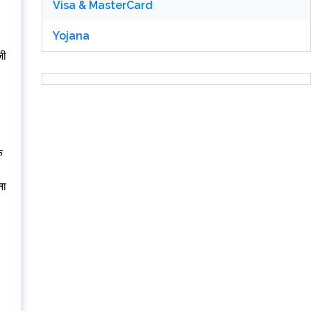
Visa & MasterCard
Yojana
जी
े
ना