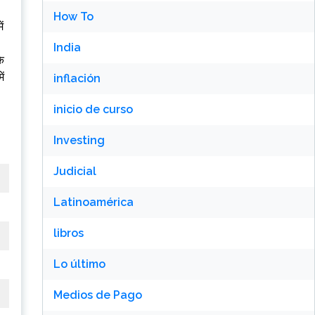
How To
ं
India
े
ें
inflación
inicio de curso
Investing
Judicial
Latinoamérica
libros
Lo último
Medios de Pago