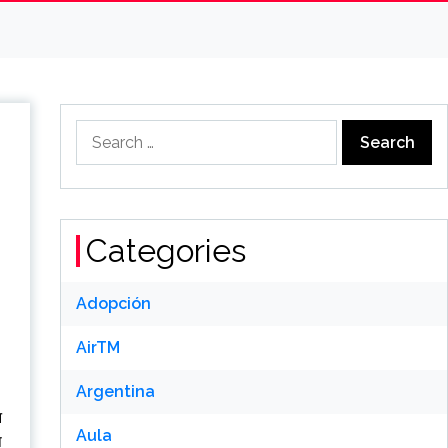
Search
for:
Categories
Adopción
AirTM
Argentina
न
Aula
प