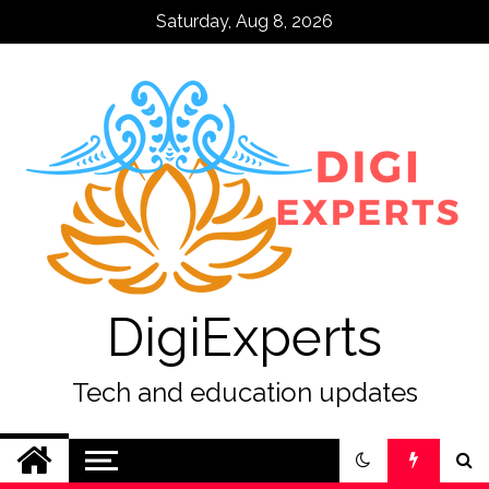
Skip
Saturday, Aug 8, 2026
to
content
DigiExperts
Tech and education updates