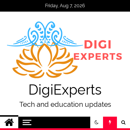
Skip
Friday, Aug 7, 2026
to
content
DigiExperts
Tech and education updates