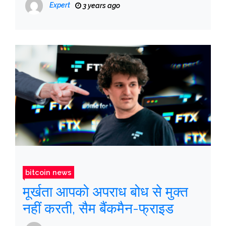
प्रतीक्षा कर रहा है
Expert
3 years ago
bitcoin news
मूर्खता आपको अपराध बोध से मुक्त
नहीं करती, सैम बैंकमैन-फ्राइड