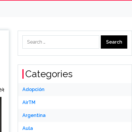
Search
for:
Categories
Adopción
ोने
AirTM
Argentina
Aula