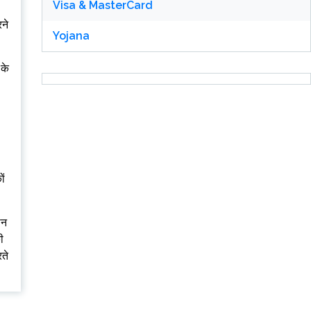
Visa & MasterCard
रने
Yojana
 के
ों
ान
ी
रते