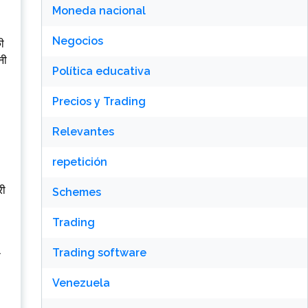
Moneda nacional
Negocios
ी
नी
Política educativa
Precios y Trading
-
Relevantes
repetición
री
Schemes
Trading
Trading software
े
Venezuela