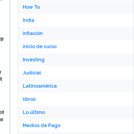
How To
India
inflación
समझ
inicio de curso
Investing
म
Judicial
ये
Latinoamérica
libros
Lo último
हले
िक
Medios de Pago