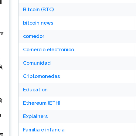
Bitcoin (BTC)
bitcoin news
रित
comedor
Comercio electrónico
ो
Comunidad
ं,
Criptomonedas
Education
ें
Ethereum (ETH)
ल
Explainers
Familia e infancia
ता