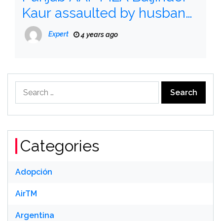
Kaur assaulted by husband,
video goes viral
Expert
4 years ago
Search
for:
Categories
Adopción
AirTM
Argentina