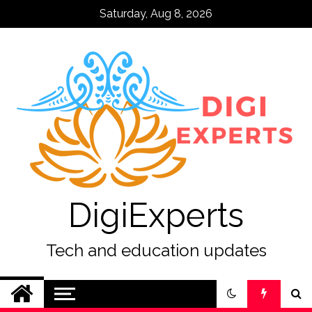
Skip
Saturday, Aug 8, 2026
to
content
DigiExperts
Tech and education updates