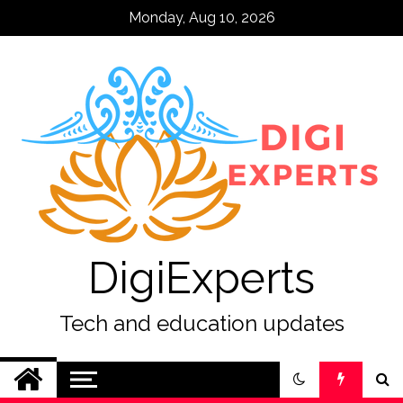
Skip
Monday, Aug 10, 2026
to
content
DigiExperts
Tech and education updates