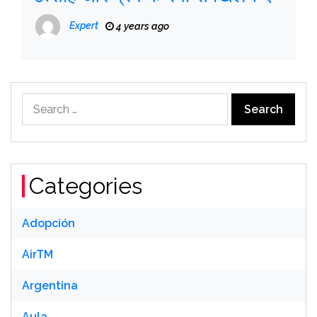
Expert
4 years ago
Search
for:
Categories
Adopción
AirTM
Argentina
Aula