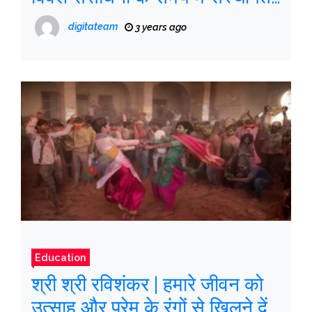
समृद्धि के रास्ते
digitateam
3 years ago
Education
श्री श्री रविशंकर | हमारे जीवन को
उत्साह और प्रेम के रंगों से खिलने दें