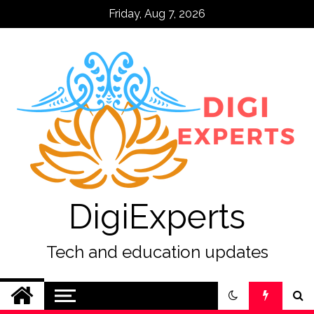
Skip
Friday, Aug 7, 2026
to
content
DigiExperts
Tech and education updates