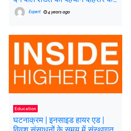
जौहरी के तौर पर हुई
Expert
4 years ago
Education
घटनाक्रम | इनसाइड हायर एड |
विवश संसाधनों के समय में संस्थागत