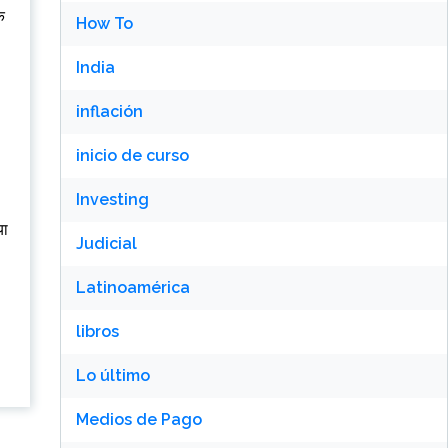
े
How To
India
inflación
inicio de curso
Investing
या
Judicial
Latinoamérica
libros
Lo último
Medios de Pago