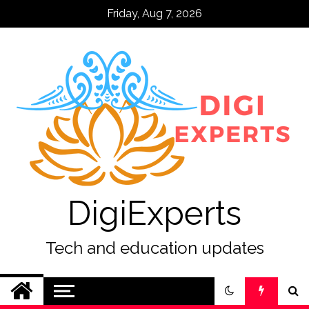
Skip
Friday, Aug 7, 2026
to
content
DigiExperts
Tech and education updates