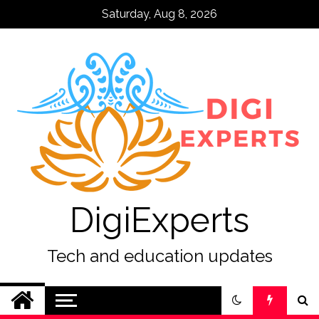
Skip
Saturday, Aug 8, 2026
to
content
DigiExperts
Tech and education updates