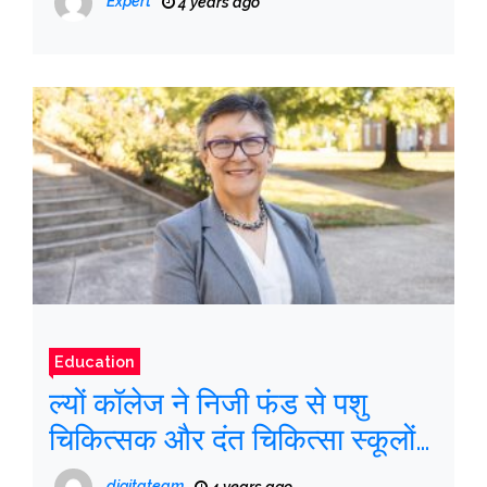
Expert
4 years ago
Education
ल्यों कॉलेज ने निजी फंड से पशु
चिकित्सक और दंत चिकित्सा स्कूलों
की योजना बनाई
digitateam