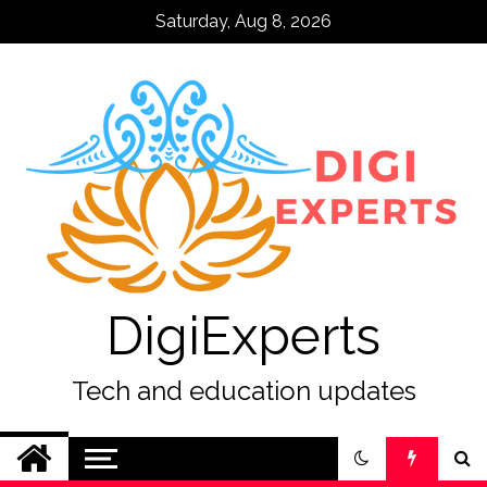
Skip
Saturday, Aug 8, 2026
to
content
DigiExperts
Tech and education updates