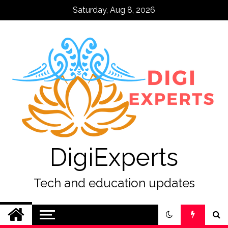
Skip
Saturday, Aug 8, 2026
to
content
DigiExperts
Tech and education updates