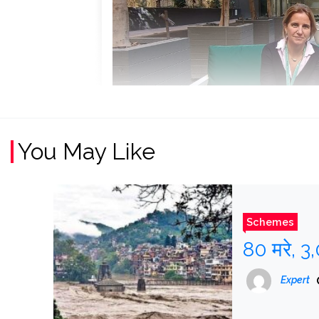
You May Like
Schemes
80 मरे, 3
Expert