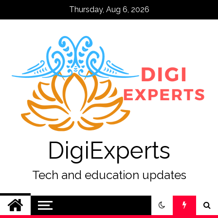
Skip
Thursday, Aug 6, 2026
to
content
DigiExperts
Tech and education updates