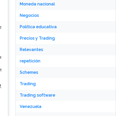
Moneda nacional
Negocios
Política educativa
ा
Precios y Trading
Relevantes
क
repetición
ग
Schemes
Trading
,
Trading software
Venezuela
।