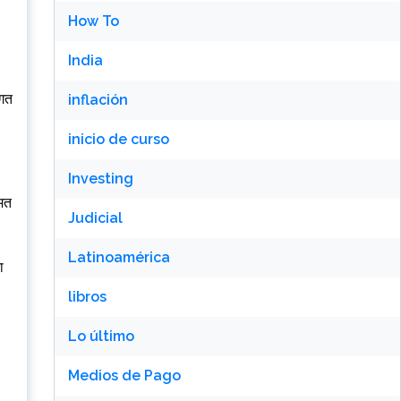
How To
India
िगत
inflación
inicio de curso
Investing
ीमत
Judicial
Latinoamérica
ा
libros
Lo último
Medios de Pago