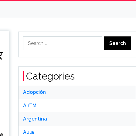
Search
for:
र
Categories
Adopción
AirTM
Argentina
Aula
ीं