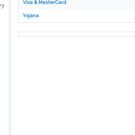
Visa & MasterCard
4/7
Yojana