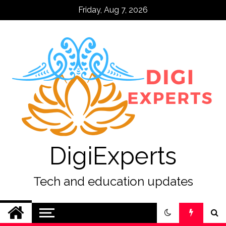
Skip
Friday, Aug 7, 2026
to
content
DigiExperts
Tech and education updates