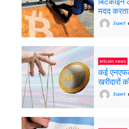
बिटकॉइन लै
मदद करता 
Expert
bitcoin news
कई एनएफटी 
खरीदारों क
Expert