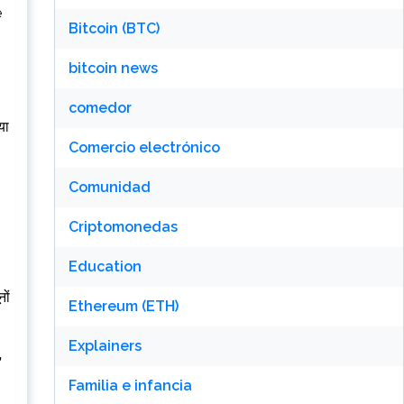
e
Bitcoin (BTC)
bitcoin news
comedor
या
Comercio electrónico
Comunidad
Criptomonedas
Education
ों
Ethereum (ETH)
Explainers
,
Familia e infancia