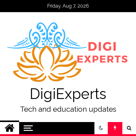
Skip
Friday, Aug 7, 2026
to
content
DigiExperts
Tech and education updates