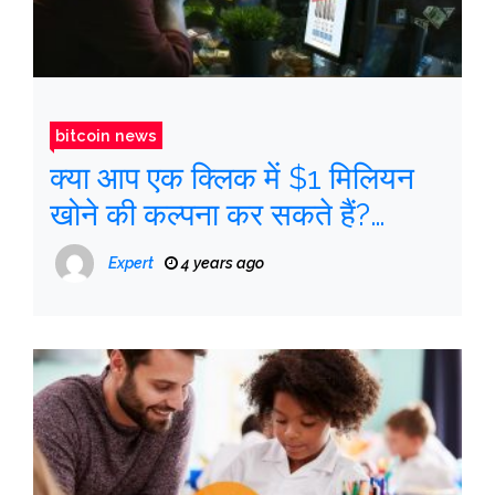
bitcoin news
क्या आप एक क्लिक में $1 मिलियन
खोने की कल्पना कर सकते हैं?
एथेरियम एनएफटी सेकंड में रेत में
Expert
4 years ago
बदल जाता है