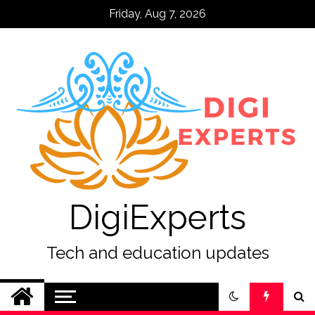
Skip
Friday, Aug 7, 2026
to
content
DigiExperts
Tech and education updates