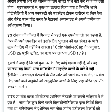
आरोप लगाया
और यह जानने के लिए उचित शोध नहीं कर रहे हैं कि ऐसा
होगा। प्रशंसापत्रों में, कुछ का उल्लेख किया गया है जिन्होंने अपने
पोर्टफोलियो में अन्य एनएफटी को एपकॉइन टोकन खरीदने के लिए बेचा
और बोरेड एपस यॉट क्लब के मेटावर्स, अन्यसाइड से अपनी जमीन का
अधिग्रहण किया।
इस टोकन की कीमत में गिरावट से पहले एक उपयोगकर्ता का कहना है,
“अब मैं अपने एपकॉइन को इसके लिए भुगतान की गई कीमत के आधे
मूल्य के लिए भी नहीं बेच सकता।” CoinMarketCap के अनुसार,
USD 25 प्रति यूनिट, का मूल्य अब लगभग USD 17 है।
दूसरों ने कहा है कि जो हुआ उसके लिए कोई बहाना नहीं है, और वह
समस्या
यह किसी अन्य ब्लॉकचेन में माइग्रेट करने के बारे में नहीं
है
लेकिन अदरसाइड मेटावर्स के लैंड लॉट को जारी करने के लिए उपयोग
किए जाने वाले अनुबंधों को अनुकूलित करने के लिए, जहां बोरेड एप यॉट
क्लब भाग लेगा।
बोरेड एप यॉट क्लब परियोजना एथेरियम नेटवर्क पर सबसे सक्रिय में से
एक है। जैसा कि कुछ दिनों पहले क्रिप्टोनोटिसियस द्वारा रिपोर्ट किया
गया था, परियोजना ने एथेरियम नाम सेवा डोमेन पंजीकरण रिकॉर्ड को