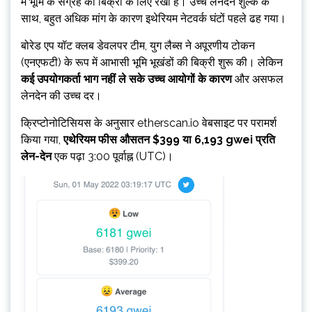
में भूमि के संग्रह को बिक्री के लिए रखा है। उच्च लेनदेन शुल्क के
साथ, बहुत अधिक मांग के कारण इथेरियम नेटवर्क घंटों पहले ढह गया।
बोरेड एप यॉट क्लब डेवलपर टीम, युग लैब्स ने अपूरणीय टोकन
(एनएफटी) के रूप में आभासी भूमि भूखंडों की बिक्री शुरू की। लेकिन
कई उपयोगकर्ता भाग नहीं ले सके
उच्च आयोगों के कारण
और असफल
लेनदेन की उच्च दर।
क्रिप्टोनोटिसियस के अनुसार etherscan.io वेबसाइट पर परामर्श
किया गया,
एथेरियम फीस
औसतन $399 या 6,193 gwei प्रति
लेन-देन
एक पढ़ा 3:00 पूर्वाह्न (UTC)।