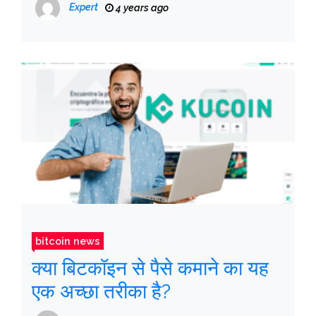
है, लेकिन उनके संचालन की निगरानी
Expert
4 years ago
नहीं करता है
bitcoin news
क्या बिटकॉइन से पैसे कमाने का यह
एक अच्छा तरीका है?