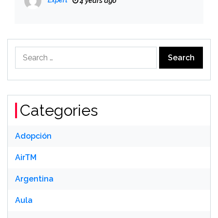
Expert
4 years ago
Search
for:
Categories
Adopción
AirTM
Argentina
Aula