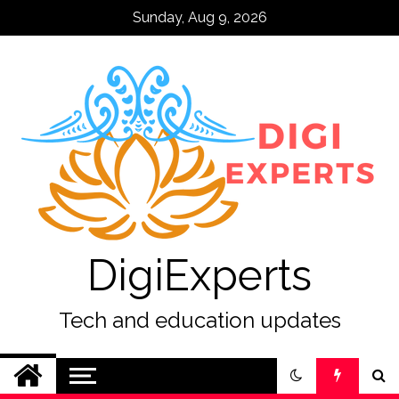
Skip
Sunday, Aug 9, 2026
to
content
DigiExperts
Tech and education updates