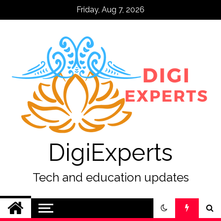
Skip
Friday, Aug 7, 2026
to
content
DigiExperts
Tech and education updates