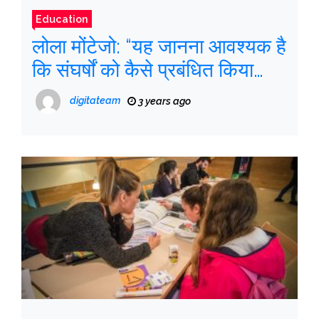
Education
लोला मोंटेजो: “यह जानना आवश्यक है
कि संघर्षों को कैसे प्रबंधित किया
जाए, क्योंकि आप डर से नहीं सीख
digitateam
3 years ago
सकते”