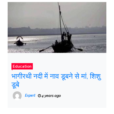
Education
भागीरथी नदी में नाव डूबने से मां, शिशु
डूबे
Expert
4 years ago