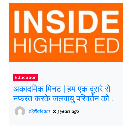
Education
अकादमिक मिनट | हम एक दूसरे से
नफरत करके जलवायु परिवर्तन को
नहीं रोक सकते
digitateam
3 years ago