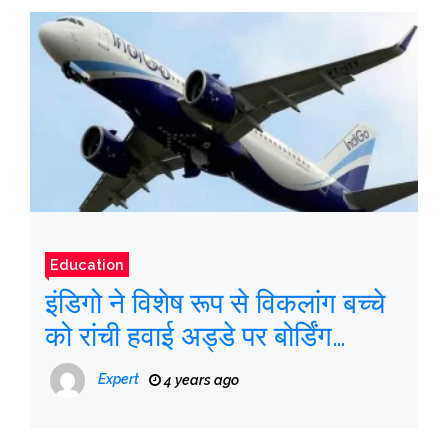
Education
इंडिगो ने विशेष रूप से विकलांग बच्चे
को रांची हवाई अड्डे पर बोर्डिंग
फ्लाइट से ‘घबराहट’ के लिए
Expert
4 years ago
प्रतिबंधित किया; डीजीसीए ने शुरू की
जांच