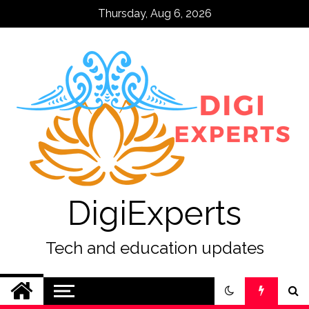
Skip
Thursday, Aug 6, 2026
to
content
DigiExperts
Tech and education updates