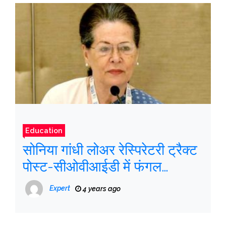
Education
सोनिया गांधी लोअर रेस्पिरेटरी ट्रैक्ट
पोस्ट-सीओवीआईडी ​​​​में फंगल
संक्रमण से पीड़ित हैं, जिन्हें ‘निकट
Expert
4 years ago
निरीक्षण’ के तहत रखा गया है:
कांग्रेस