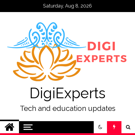
Skip
Saturday, Aug 8, 2026
to
content
DigiExperts
Tech and education updates