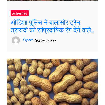
Schemes
ओडिशा पुलिस ने बालासोर ट्रेन
त्रासदी को सांप्रदायिक रंग देने वाले
‘शरारती’ लोगों के खिलाफ कानूनी
Expert
3 years ago
कार्रवाई का संकल्प लिया