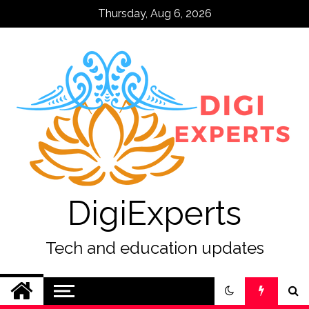
Skip
Thursday, Aug 6, 2026
to
content
DigiExperts
Tech and education updates