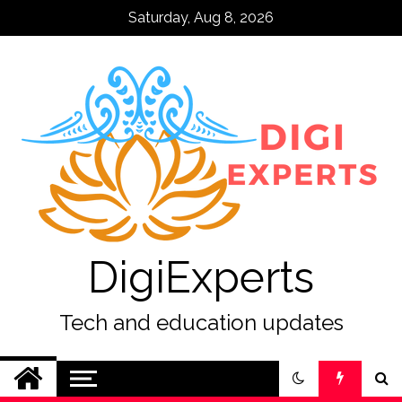
Skip
Saturday, Aug 8, 2026
to
content
DigiExperts
Tech and education updates