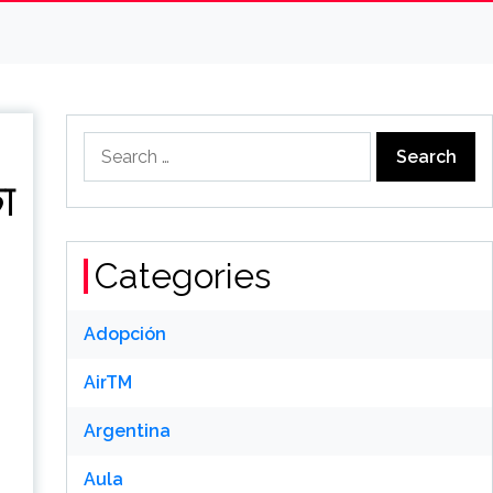
Search
for:
का
Categories
Adopción
AirTM
Argentina
Aula