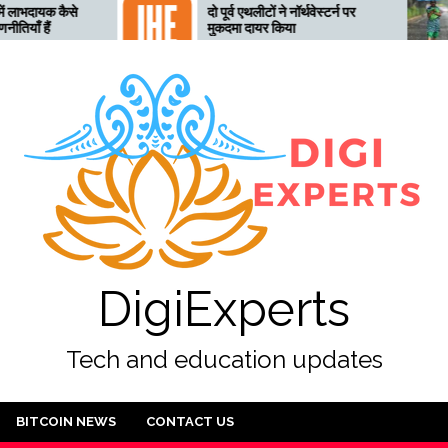
दो पूर्व एथलीटों ने नॉर्थवेस्टर्न पर
तेलंगाना 
मुकदमा दायर किया
लिए तैयार
अलर्ट जार
DigiExperts
Tech and education updates
BITCOIN NEWS
CONTACT US