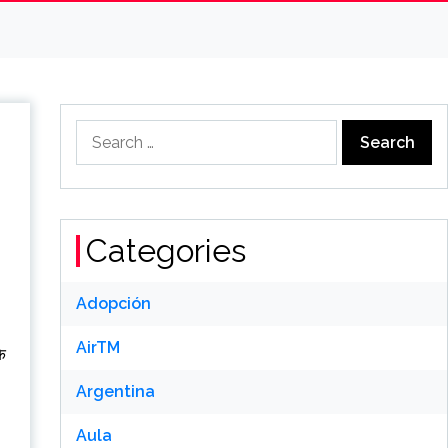
Search
for:
Categories
Adopción
AirTM
के
Argentina
Aula