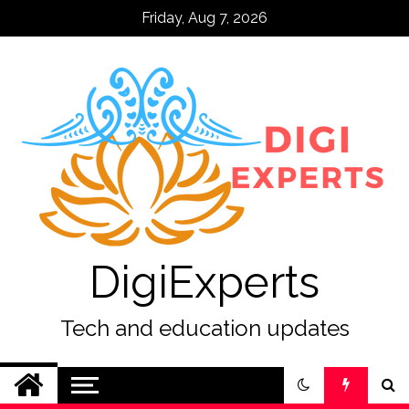
Skip
Friday, Aug 7, 2026
to
content
DigiExperts
Tech and education updates