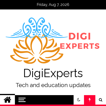
Skip
Friday, Aug 7, 2026
to
content
DigiExperts
Tech and education updates