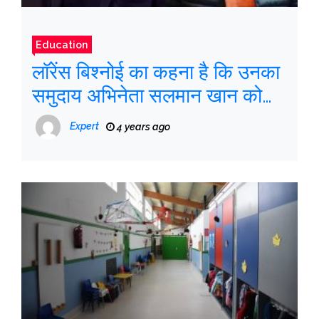
Education
लॉरेंस बिश्नोई का कहना है कि उनका
समुदाय अभिनेता सलमान खान को
तब तक माफ नहीं करेगा जब तक कि
Expert
4 years ago
वह काले हिरण की हत्या के लिए माफी
नहीं मांगते