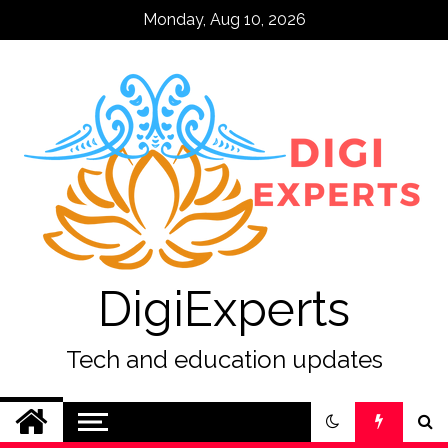
Skip
Monday, Aug 10, 2026
to
content
DigiExperts
Tech and education updates