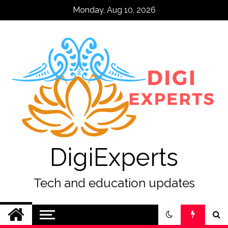
Skip
Monday, Aug 10, 2026
to
content
DigiExperts
Tech and education updates